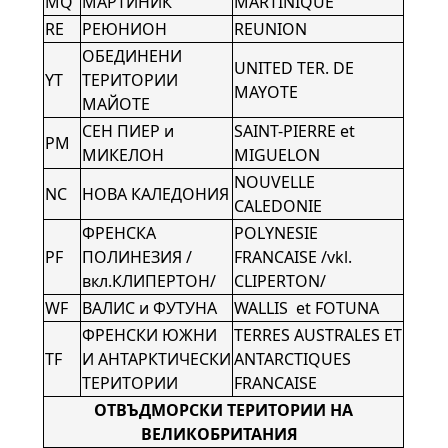
MQ
МАРТИНИК
MARTINIQUE
RE
РЕЮНИОН
REUNION
ОБЕДИНЕНИ
UNITED TER. DE
YT
ТЕРИТОРИИ
MAYOTE
МАЙОТЕ
СЕН ПИЕР и
SAINT-PIERRE et
PM
МИКЕЛОН
MIGUELON
NOUVELLE
NC
НОВА КАЛЕДОНИЯ
CALEDONIE
ФРЕНСКА
POLYNESIE
PF
ПОЛИНЕЗИЯ /
FRANCAISE /vkl.
вкл.КЛИПЕРТОН/
CLIPERTON/
WF
ВАЛИС и ФУТУНА
WALLIS et FOTUNA
ФРЕНСКИ ЮЖНИ
TERRES AUSTRALES ET
TF
И АНТАРКТИЧЕСКИ
ANTARCTIQUES
ТЕРИТОРИИ
FRANCAISE
ОТВЪДМОРСКИ ТЕРИТОРИИ НА
ВЕЛИКОБРИТАНИЯ