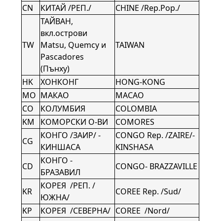
CN
КИТАЙ /РЕП./
CHINE /Rep.Pop./
ТАЙВАН,
вкл.острови
TW
Matsu, Quemcy и
TAIWAN
Pascadores
(Пънху)
HK
ХОНКОНГ
HONG-KONG
MO
МАКАО
MACAO
CO
КОЛУМБИЯ
COLOMBIA
KM
КОМОРСКИ О-ВИ
COMORES
КОНГО /ЗАИР/ -
CONGO Rep. /ZAIRE/-
CG
КИНШАСА
KINSHASA
КОНГО -
CD
CONGO- BRAZZAVILLE
БРАЗАВИЛ
КОРЕЯ /РЕП. /
KR
COREE Rep. /Sud/
ЮЖНА/
KP
КОРЕЯ /СЕВЕРНА/
COREE /Nord/