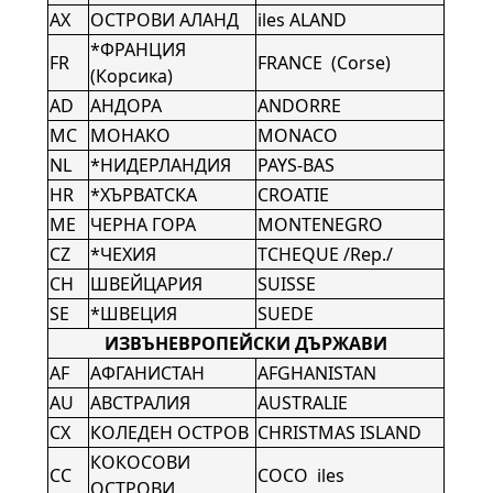
AX
ОСТРОВИ АЛАНД
iles ALAND
*ФРАНЦИЯ
FR
FRANCE (Corse)
(Корсика)
AD
АНДОРА
ANDORRE
MC
МОНАКО
MONACO
NL
*НИДЕРЛАНДИЯ
PAYS-BAS
HR
*ХЪРВАТСКА
CROATIE
ME
ЧЕРНА ГОРА
MONTENEGRO
CZ
*ЧЕХИЯ
TCHEQUE /Rep./
CH
ШВЕЙЦАРИЯ
SUISSE
SE
*ШВЕЦИЯ
SUEDE
ИЗВЪНЕВРОПЕЙСКИ ДЪРЖАВИ
AF
АФГАНИСТАН
AFGHANISTAN
AU
АВСТРАЛИЯ
AUSTRALIE
CX
КОЛЕДЕН ОСТРОВ
CHRISTMAS ISLAND
КОКОСОВИ
CC
COCO iles
ОСТРОВИ