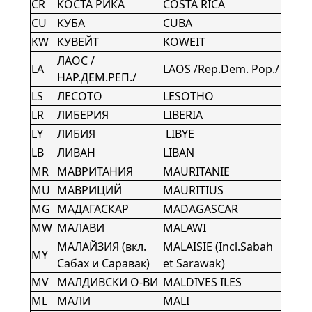
CR
КОСТА РИКА
COSTA RICA
CU
КУБА
CUBA
KW
КУВЕЙТ
KOWEIT
ЛАОС /
LA
LAOS /Rep.Dem. Pop./
НАР.ДЕМ.РЕП./
LS
ЛЕСОТО
LESOTHO
LR
ЛИБЕРИЯ
LIBERIA
LY
ЛИБИЯ
LIBYE
LB
ЛИВАН
LIBAN
MR
МАВРИТАНИЯ
MAURITANIE
MU
МАВРИЦИЙ
MAURITIUS
MG
МАДАГАСКАР
MADAGASCAR
MW
МАЛАВИ
MALAWI
МАЛАЙЗИЯ (вкл.
MALAISIE (Incl.Sabah
MY
Сабах и Саравак)
et Sarawak)
MV
МАЛДИВСКИ О-ВИ
MALDIVES ILES
ML
МАЛИ
MALI