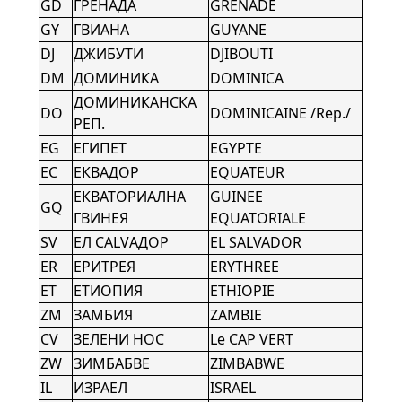
GD
ГРЕНАДА
GRENADE
GY
ГВИАНА
GUYANE
DJ
ДЖИБУТИ
DJIBOUTI
DM
ДОМИНИКА
DOMINICA
ДОМИНИКАНСКА
DO
DOMINICAINE /Rep./
РЕП.
EG
EГИПЕТ
EGYPTE
EC
ЕКВАДОР
EQUATEUR
ЕКВАТОРИАЛНА
GUINEE
GQ
ГВИНЕЯ
EQUATORIALE
SV
ЕЛ САLVАДОР
EL SALVADOR
ER
ЕРИТРЕЯ
ERYTHREE
ET
ЕТИОПИЯ
ETHIOPIE
ZM
ЗАМБИЯ
ZAMBIE
CV
ЗЕЛЕНИ НОС
Le CAP VERT
ZW
ЗИМБАБВЕ
ZIMBABWE
IL
ИЗРАЕЛ
ISRAEL