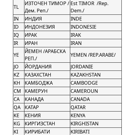
ИЗТОЧЕН ТИМОР /
Est TIMOR /Rep.
TL
Дем. Реп./
Dem./
IN
ИНДИЯ
INDE
ID
ИНДОНЕЗИЯ
INDONESIE
IQ
ИРАК
IRAK
IR
ИРАН
IRAN
ЙЕМЕН /АРАБСКА
YE
YEMEN /REP.ARABE/
РЕП./
JO
ЙОРДАНИЯ
JORDANIE
KZ
КАЗАХСТАН
KAZAKHSTAN
KH
КАМБОДЖА
CAMBODGE
CM
КАМЕРУН
CAMEROUN
CA
КАНАДА
CANADA
QA
КАТАР
QATAR
KE
КЕНИЯ
KENYA
KG
КИРГИЗСТАН
KIRGHISTAN
KI
КИРИБАТИ
KIRIBATI