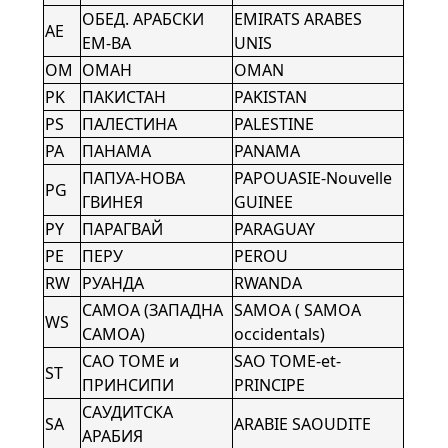
ОБЕД. АРАБСКИ
EMIRATS ARABES
AE
ЕМ-ВА
UNIS
OM
ОМАН
OMAN
PK
ПАКИСТАН
PAKISTAN
PS
ПАЛЕСТИНА
PALESTINE
PA
ПАНАМА
PANAMA
ПАПУА-НОВА
PAPOUASIE-Nouvelle
PG
ГВИНЕЯ
GUINEE
PY
ПАРАГВАЙ
PARAGUAY
PE
ПЕРУ
PEROU
RW
РУАНДА
RWANDA
САМОА (ЗАПАДНА
SAMOA ( SAMOA
WS
САМОА)
occidentals)
САО ТОМЕ и
SAO TOME-et-
ST
ПРИНСИПИ
PRINCIPE
САУДИТСКА
SA
ARABIE SAOUDITE
АРАБИЯ