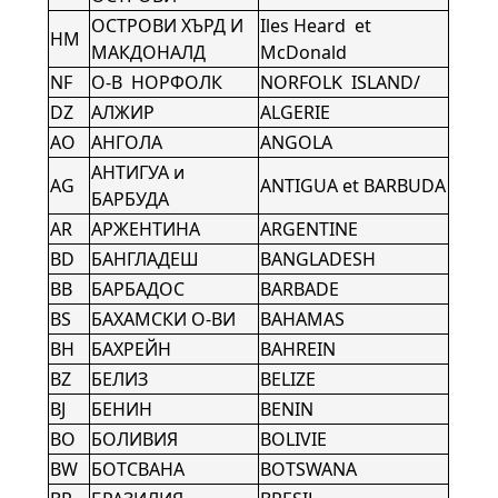
ОСТРОВИ ХЪРД И
Iles Heard et
HM
МАКДОНАЛД
McDonald
NF
О-В НОРФОЛК
NORFOLK ISLAND/
DZ
АЛЖИР
ALGERIE
AO
АНГОЛА
ANGOLA
АНТИГУА и
AG
ANTIGUA et BARBUDA
БАРБУДА
AR
АРЖЕНТИНА
ARGENTINE
BD
БАНГЛАДЕШ
BANGLADESH
BB
БАРБАДОС
BARBADE
BS
БАХАМСКИ О-ВИ
BAHAMAS
BH
БАХРЕЙН
BAHREIN
BZ
БЕЛИЗ
BELIZE
BJ
БЕНИН
BENIN
BO
БОЛИВИЯ
BOLIVIE
BW
БОТСВАНА
BOTSWANA