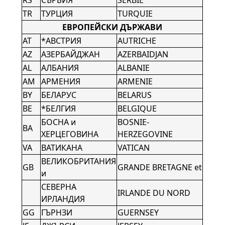
RS
СЪРБИЯ
SERBIE
TR
ТУРЦИЯ
TURQUIE
ЕВРОПЕЙСКИ ДЪРЖАВИ
AT
*АВСТРИЯ
AUTRICHE
AZ
АЗЕРБАЙДЖАН
AZERBAIDJAN
AL
АЛБАНИЯ
ALBANIE
AM
АРМЕНИЯ
ARMENIE
BY
БЕЛАРУС
BELARUS
BE
*БЕЛГИЯ
BELGIQUE
БОСНА и
BOSNIE-
BA
ХЕРЦЕГОВИНА
HERZEGOVINE
VA
ВАТИКАНА
VATICAN
ВЕЛИКОБРИТАНИЯ
GB
GRANDE BRETAGNE et
и
СЕВЕРНА
IRLANDE DU NORD
ИРЛАНДИЯ
GG
ГЪРНЗИ
GUERNSEY