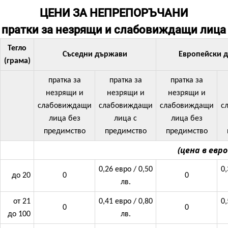
ЦЕНИ ЗА НЕПРЕПОРЪЧАНИ
пратки за незрящи и слабовиждащи лица
Тегло
Съседни държави
Европейски 
(грама)
пратка за
пратка за
пратка за
незрящи и
незрящи и
незрящи и
слабовиждащи
слабовиждащи
слабовиждащи
с
лица без
лица с
лица без
предимство
предимство
предимство
(цена в евро
0,26 евро / 0,50
0,
до 20
0
0
лв.
от 21
0,41 евро / 0,80
0,
0
0
до 100
лв.