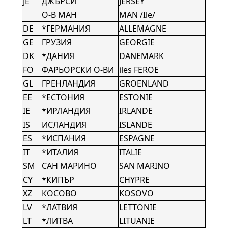
JE
ДЖЪРСИ
JERSEY
О-В МАН
MAN /Ile/
DE
*ГЕРМАНИЯ
ALLEMAGNE
GE
ГРУЗИЯ
GEORGIE
DK
*ДАНИЯ
DANEMARK
FO
ФАРЬОРСКИ О-ВИ
iles FEROE
GL
ГРЕНЛАНДИЯ
GROENLAND
EE
*ЕСТОНИЯ
ESTONIE
IE
*ИРЛАНДИЯ
IRLANDE
IS
ИСЛАНДИЯ
ISLANDE
ES
*ИСПАНИЯ
ESPAGNE
IT
*ИТАЛИЯ
ITALIE
SM
САН МАРИНО
SAN MARINO
CY
*КИПЪР
CHYPRE
XZ
КОСОВО
KOSOVO
LV
*ЛАТВИЯ
LETTONIE
LT
*ЛИТВА
LITUANIE