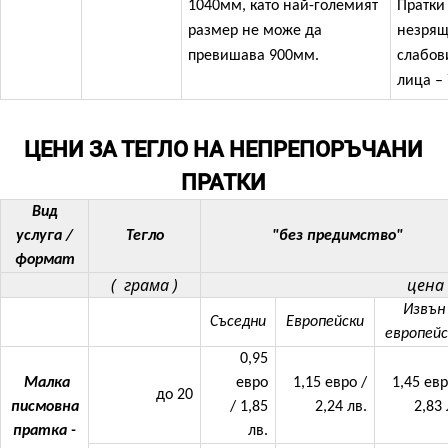
1040мм, като най-големият
Пратки
размер не може да
незрящ
превишава 900мм.
слабо
лица – 
ЦЕНИ ЗА ТЕГЛО НА НЕПРЕПОРЪЧАНИ
ПРАТКИ
Вид
услуга /
Тегло
"без предимство"
формат
( грама )
цена 
Извън
Съседни
Европейски
европейс
0,95
Малка
евро
1,15 евро /
1,45 евр
до 20
писмовна
/ 1,85
2,24 лв.
2,83 
пратка -
лв.