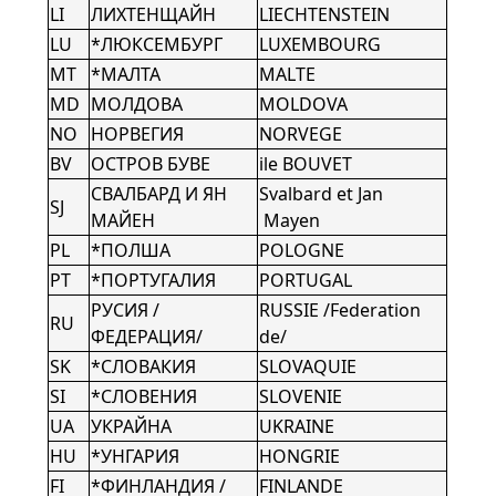
LI
ЛИХТЕНЩАЙН
LIECHTENSTEIN
LU
*ЛЮКСЕМБУРГ
LUXEMBOURG
MT
*МАЛТА
MALTE
MD
МОЛДОВА
MOLDOVA
NO
НОРВЕГИЯ
NORVEGE
BV
ОСТРОВ БУВЕ
ile BOUVET
СВАЛБАРД И ЯН
Svalbard et Jan
SJ
МАЙЕН
Mayen
PL
*ПОЛША
POLOGNE
PT
*ПОРТУГАЛИЯ
PORTUGAL
РУСИЯ /
RUSSIE /Federation
RU
ФЕДЕРАЦИЯ/
de/
SK
*СЛОВАКИЯ
SLOVAQUIE
SI
*СЛОВЕНИЯ
SLOVENIE
UA
УКРАЙНА
UKRAINE
HU
*УНГАРИЯ
HONGRIE
FI
*ФИНЛАНДИЯ /
FINLANDE