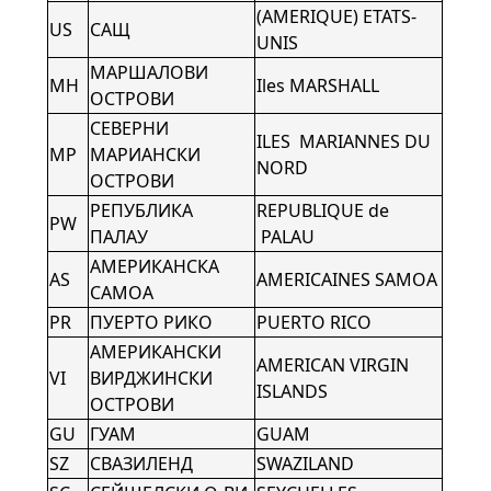
(AMERIQUE) ETATS-
US
САЩ
UNIS
МАРШАЛОВИ
MH
Iles MARSHALL
ОСТРОВИ
СЕВЕРНИ
ILES MARIANNES DU
MP
МАРИАНСКИ
NORD
ОСТРОВИ
РЕПУБЛИКА
REPUBLIQUE de
PW
ПАЛАУ
PALAU
АМЕРИКАНСКА
AS
AMERICAINES SAMOA
САМОА
PR
ПУЕРТО РИКО
PUERTO RICO
АМЕРИКАНСКИ
AMERICAN VIRGIN
VI
ВИРДЖИНСКИ
ISLANDS
ОСТРОВИ
GU
ГУАМ
GUAM
SZ
СВАЗИЛЕНД
SWAZILAND