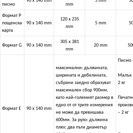
90 х 140 mm
5 mm
50
писмо
mm
Формат P
120 x 235
пощенска
90 х 140 mm
5 mm
50
mm
карта
305 x 381
Формат G
90 х 140 mm
20 mm
50
mm
Писмо –
максимални: дължината,
ширината и дебелината,
Малък 
събрани заедно образуват
2 кг
максимален сбор 900мм,
като най-големият размер в
Печатн
едно от от трите измерения
произв
Формат Е
90 х 140 mm
не може да превишава
– 2 кг
600мм. За руло: дължина
плюс два пъти диаметър