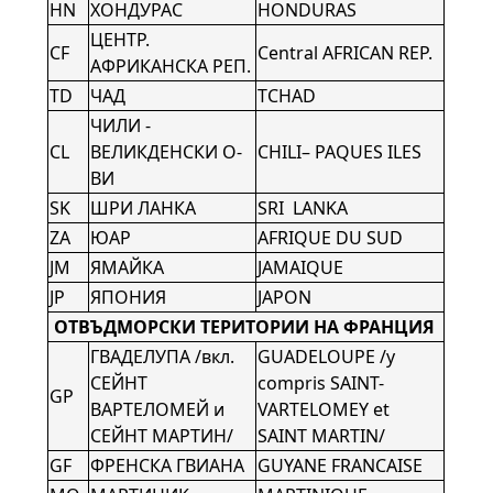
HN
ХОНДУРАС
HONDURAS
ЦЕНТР.
CF
Central AFRICAN REP.
АФРИКАНСКА РЕП.
TD
ЧАД
TCHAD
ЧИЛИ -
CL
ВЕЛИКДЕНСКИ О-
CHILI– PAQUES ILES
ВИ
SK
ШРИ ЛАНКА
SRI LANKA
ZA
ЮАР
AFRIQUE DU SUD
JM
ЯМАЙКА
JAMAIQUE
JP
ЯПОНИЯ
JAPОN
ОТВЪДМОРСКИ ТЕРИТОРИИ НА ФРАНЦИЯ
ГВАДЕЛУПА /вкл.
GUADELOUPE /y
СЕЙНТ
compris SAINT-
GP
ВАРТЕЛОМЕЙ и
VARTELOMEY et
СЕЙНТ МАРТИН/
SAINT MARTIN/
GF
ФРЕНСКА ГВИАНА
GUYANE FRANCAISE