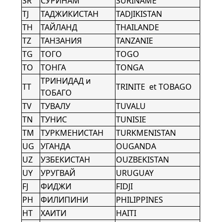
SR
СУРИНАМ
SURINAME
TJ
ТАДЖИКИСТАН
TADJIKISTAN
TH
ТАЙЛАНД
THAILANDE
TZ
ТАНЗАНИЯ
TANZANIE
TG
ТОГО
TOGO
TO
ТОНГА
TONGA
ТРИНИДАД и
TT
TRINITE et TOBAGO
ТОБАГО
TV
ТУВАЛУ
TUVALU
TN
ТУНИС
TUNISIE
TM
ТУРКМЕНИСТАН
TURKMENISTAN
UG
УГАНДА
OUGANDA
UZ
УЗБЕКИСТАН
OUZBEKISTAN
UY
УРУГВАЙ
URUGUAY
FJ
ФИДЖИ
FIDJI
PH
ФИЛИПИНИ
PHILIPPINES
HT
ХАИТИ
HAITI