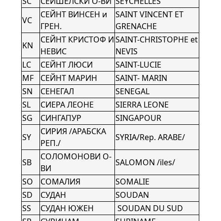
SC
СЕЙШЕЛСКИ О-ВИ
SEYCHELLES
СЕЙНТ ВИНСЕН и
SAINT VINCENT ET
VC
ГРЕН.
GRENACHE
СЕЙНТ КРИСТОФ И
SAINT-CHRISTOPHE et
KN
НЕВИС
NEVIS
LC
СЕЙНТ ЛЮСИ
SAINT-LUCIE
MF
СЕЙНТ МАРИН
SAINT- MARIN
SN
СЕНЕГАЛ
SENEGAL
SL
СИЕРА ЛЕОНЕ
SIERRA LEONE
SG
СИНГАПУР
SINGAPOUR
СИРИЯ /АРАБСКА
SY
SYRIA/Rep. ARABE/
РЕП./
СОЛОМОНОВИ О-
SB
SALOMON /iles/
ВИ
SO
СОМАЛИЯ
SOMALIE
SD
СУДАН
SOUDAN
SS
СУДАН ЮЖЕН
SOUDAN DU SUD