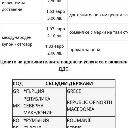
2,50 лв.
известие за
доставяне
1,53 евро
допълнително към цената за 
3,00 лв.
1,07 евро
обменя се с марки на тази с
2,10 лв.
международен
купон - отговор
1,33 евро
продажна цена
2,60 лв.
Цените на допълнителните пощенски услуги са с включен
ДДС.
КОД
СЪСЕДНИ ДЪРЖАВИ
GR
*ГЪРЦИЯ
GRECE
РEПУБЛИКА
REPUBLIC OF NORTH
MK
СЕВЕРНА
MACEDONIA
МАКЕДОНИЯ
RO
*РУМЪНИЯ
ROUMANIE