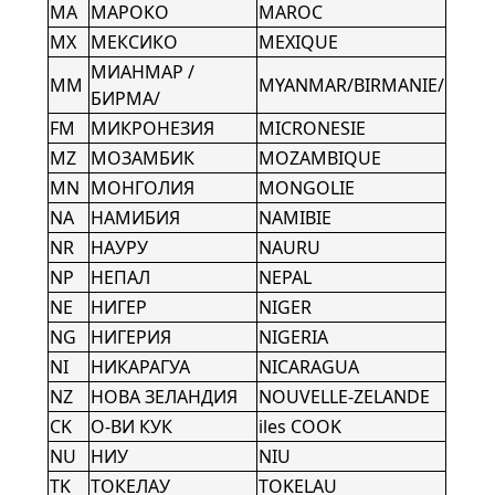
MA
МАРОКО
MAROC
MX
МЕКСИКО
MEXIQUE
МИАНМАР /
MM
MYANMAR/BIRMANIE/
БИРМА/
FM
МИКРОНЕЗИЯ
MICRONESIE
MZ
МОЗАМБИК
MOZAMBIQUE
MN
МОНГОЛИЯ
MONGOLIE
NA
НАМИБИЯ
NAMIBIE
NR
НАУРУ
NAURU
NP
НЕПАЛ
NEPAL
NE
НИГЕР
NIGER
NG
НИГЕРИЯ
NIGERIA
NI
НИКАРАГУА
NICARAGUA
NZ
НОВА ЗЕЛАНДИЯ
NOUVELLE-ZELANDE
CK
О-ВИ КУК
iles COOK
NU
НИУ
NIU
TK
ТОКЕЛАУ
TOKELAU