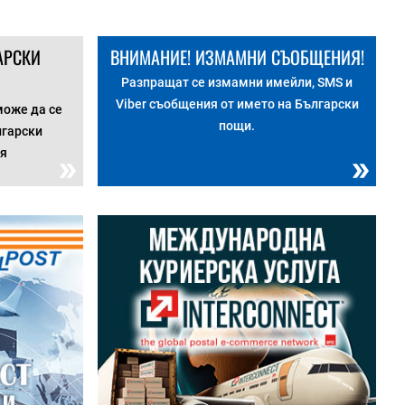
АРСКИ
ВНИМАНИЕ! ИЗМАМНИ СЪОБЩЕНИЯ!
Разпращат се измамни имейли, SMS и
Viber съобщения от името на Български
може да се
пощи.
лгарски
ия