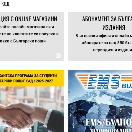
 КОД
ЦИЯ С ONLINE МАГАЗИНИ
АБОНАМЕНТ ЗА БЪЛГ
ИЗДАНИЯ
айте онлайн магазина си и
те на клиентите си покупка и
Във всички офиси и онлайн 
авка с Български пощи
абонирате за над 350 бъ
периодични издан